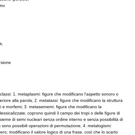
smo
a
,
rsione
classi:
1
.
metaplasmi:
figu­re
che
modificano
l
'
aspetto
sonoro
o
feriore
alla
parola
;
2
.
metatassi:
figure
che
modificano
la
struttura
i
e
morfemi
;
3
.
metasememi:
figure
che
modificano
la
lessicalizzate
;
coprono
quindi
il
campo
dei
tropi
o
delle
figure
di
nsieme
di
semi
nu­cleari
senza
ordine
interno
e
senza
possibilità
di
n
sono
possibili
operazioni
di
permutazione
;
4
.
metalogismi:
iero
;
modifi­cano
il
valore
logico
di
una
frase
,
così
che
lo
scarto