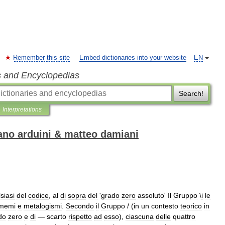
Remember this site
Embed dictionaries into your website
EN
s and Encyclopedias
Search!
Interpretations
fano arduini & matteo damiani
siasi
del
codice
,
al
di
sopra
del
'
grado
zero
assoluto
'
Il
Gruppo
\
i
le
memi
e
metalogismi
.
Secondo
il
Grup­po
/ (
in
un
contesto
teorico
in
do
zero
e
di
—
scarto
rispetto
ad
esso
),
ciascuna
delle
quattro