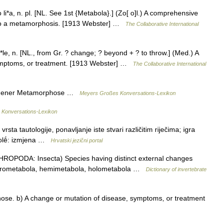
i*a, n. pl. [NL. See 1st {Metabola}.] (Zo[ o]l.) A comprehensive
egro a metamorphosis. [1913 Webster] …
The Collaborative International
e, n. [NL., from Gr. ? change; ? beyond + ? to throw.] (Med.) A
symptoms, or treatment. [1913 Webster] …
The Collaborative International
kommener Metamorphose …
Meyers Großes Konversations-Lexikon
s Konversations-Lexikon
sta tautologije, ponavljanje iste stvari različitim riječima; igra
bolḗ: izmjena …
Hrvatski jezični portal
HROPODA: Insecta) Species having distinct external changes
e paurometabola, hemimetabola, holometabola …
Dictionary of invertebrate
se. b) A change or mutation of disease, symptoms, or treatment