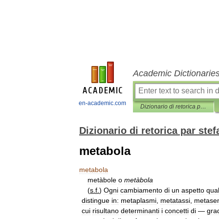
Academic Dictionarie
en-academic.com
Dizionario di retorica par stefano arduini & matteo damiani
Dizionario di retorica par ste
metabola
metabola
metàbole
o
metàbola
(
s
.
f
.
)
Ogni
cambiamento
di
un
aspetto
qual
distingue
in:
metaplasmi
,
metatassi
,
metase
cui
risultano
determinanti
i
concetti
di
—
gra