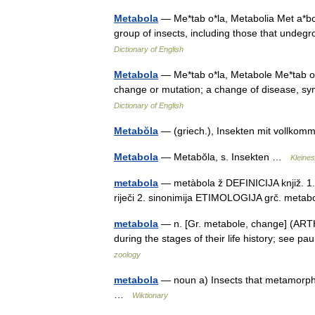
Metabola
— Me*tab o*la, Metabolia Met a*bo l
group of insects, including those that und
Dictionary of English
Metabola
— Me*tab o*la, Metabole Me*tab o*l
change or mutation; a change of disease, 
Dictionary of English
Metabŏla
— (griech.), Insekten mit voll
Metabola
— Metabŏla, s. Insekten …
Kleine
metabola
— metàbola ž DEFINICIJA knjiž. 1. vr
riječi 2. sinonimija ETIMOLOGIJA grč. meta
metabola
— n. [Gr. metabole, change] (ART
during the stages of their life history; se
zoology
metabola
— noun a) Insects that metamorpho
…
Wiktionary