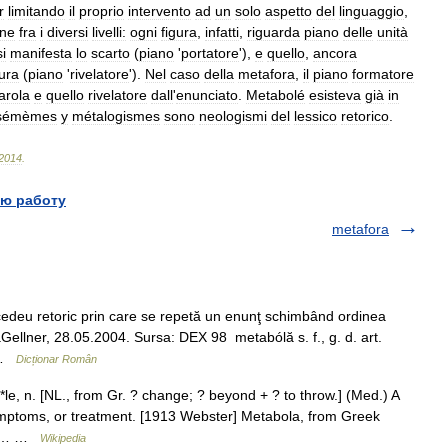
r
limitando
il
proprio
intervento
ad
un
solo
aspetto
del
linguaggio
,
one
fra
i
diversi
livelli:
ogni
figura
,
infatti
,
riguarda
piano
delle
unità
si
manifesta
lo
scarto
(
piano
'
portatore
'),
e
quello
,
ancora
gura
(
piano
'
rivelatore
').
Nel
caso
della
metafora
,
il
piano
formatore
arola
e
quello
rivelatore
dall
'
enunciato
.
Metabolé
esisteva
già
in
sémèmes
y
métalogismes
sono
neologismi
del
lessico
retorico
.
2014
.
ю работу
metafora
deu retoric prin care se repetă un enunţ schimbând ordinea
aGellner, 28.05.2004. Sursa: DEX 98 metabólă s. f., g. d. art.
… …
Dicționar Român
e, n. [NL., from Gr. ? change; ? beyond + ? to throw.] (Med.) A
ymptoms, or treatment. [1913 Webster] Metabola, from Greek
oli… …
Wikipedia