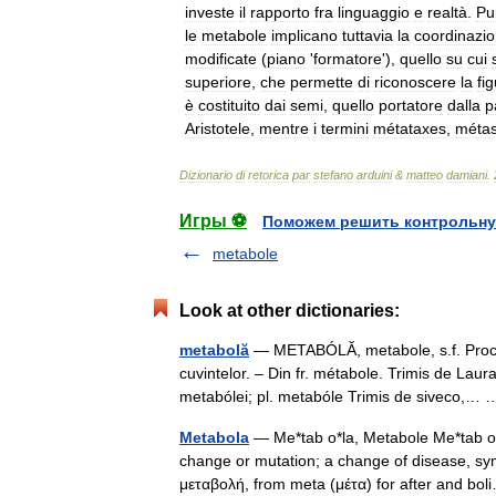
investe
il
rapporto
fra
linguaggio
e
realtà
.
Pu
le
metabole
implicano
tuttavia
la
coordinazi
mo­dificate
(
piano
'
formatore
'),
quello
su
cui
superiore
,
che
permette
di
riconoscere
la
fi
è
costituito
dai
semi
,
quello
portatore
dalla
p
Aristotele
,
mentre
i
termini
métataxes
,
méta
Dizionario
di
retorica
par
stefano
arduini
&
matteo
damiani
.
Игры ⚽
Поможем решить контрольну
metabole
Look at other dictionaries:
metabolă
— METABÓLĂ, metabole, s.f. Proce
cuvintelor. – Din fr. métabole. Trimis de Laur
metabólei; pl. metabóle Trimis de siveco,
Metabola
— Me*tab o*la, Metabole Me*tab o*l
change or mutation; a change of disease, s
μεταβολή, from meta (μέτα) for after and b