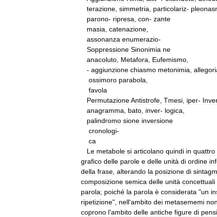
terazione
,
simmetria
,
particolariz
-
pleona
parono
-
ripresa
,
con
-
zante
masia
,
catenazione
,
assonanza
enumerazio
-
Soppressione
Sinonimia
ne
anacoluto
,
Metafora
,
Eufemismo
,
-
aggiunzione
chiasmo
metonimia
,
allegori
ossimoro
parabola
,
favola
Permutazione
Antistrofe
,
Tmesi
,
iper
-
Inve
anagramma
,
bato
,
inver
-
logica
,
palindromo
sione
inversione
cronologi
-
ca
Le
metabole
si
articolano
quindi
in
quattro
grafico
delle
parole
e
delle
unità
di
ordine
in
della
frase
,
alterando
la
posizione
di
sintagm
composizione
semica
delle
uni­tà
concettuali
parola
;
poiché
la
parola
è
considerata
"
un
i
ripetizione
",
nell
'
am­bito
dei
metasememi
no
coprono
l
'
ambito
delle
antiche
figure
di
pens