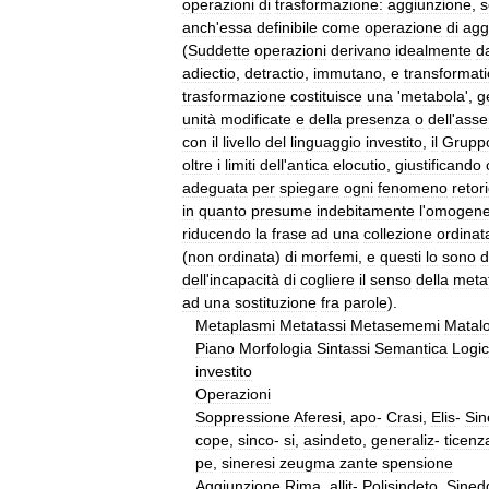
operazioni
di
trasformazione:
aggiunzione
,
s
anch
'
essa
definibile
come
operazione
di
agg
(
Suddette
operazioni
derivano
idealmente
da
adiectio
,
detractio
,
immuta­no
,
e
transformati
trasformazione
costituisce
una
'
metabola
',
g
unità
modificate
e
della
presenza
o
dell
'
asse
con
il
livello
del
linguaggio
investito
,
il
Grupp
oltre
i
limiti
dell
'
antica
elocutio
,
giustificando
adeguata
per
spiegare
ogni
feno­meno
retor
in
quanto
presume
indebitamente
l
'
omogene
riducendo
la
frase
ad
una
collezione
ordinat
(
non
ordinata
)
di
morfemi
,
e
questi
lo
sono
d
dell
'
incapacità
di
co­gliere
il
senso
della
meta
ad
una
sostituzione
fra
parole
).
Metaplasmi
Metatassi
Metasememi
Matal
Piano
Morfologia
Sintassi
Semantica
Logi
investito
Operazioni
Soppressione
Aferesi
,
apo
-
Crasi
,
Elis
-
Si
cope
,
sinco
-
si
,
asindeto
,
generaliz
-
ticenz
pe
,
sineresi
zeugma
zante
spensione
Aggiunzione
Rima
,
allit
-
Polisindeto
,
Sined