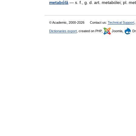
metabólã
— s. f., g. d. art. metabólei; pl.
© Academic, 2000-2026
Contact us:
Technical Support
,
Dictionaries export
, created on PHP,
Joomla,
Dr