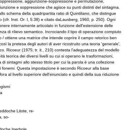
oppressione
,
aggiunzione
-
soppressione
e
permutazione
,
iunzione
e
soppressione
che
agisce
su
punti
distinti
del
sintagma
.
llo
schema
della
quadri­partita
ratio
di
Quintiliano
,
che
distingue
o
(
cfr
.
Inst
.
Or
.
I
,
5
.
38
)
e
citato
daLausberg
,
1960
,
p
.
250
).
Ogni
enere
inter­namente
articolato
in
funzione
dell
'
estensione
delle
nza
di
rilievo
semantico
.
Incrociando
il
tipo
di
operazione
compiuto
o
/
ottiene
una
matrice
che
intende
coprire
il
campo
retorico
ben
così
la
pretesa
degli
autori
di
aver
ricostruito
una
teoria
'
generale
',
ico
.
Ricoeur
(
1975
;
tr
.
it
.,
210
)
contesta
l
'
adeguatezza
del
modello
ità
teorica
dei
di­versi
livelli
su
cui
si
operano
le
trasformazioni
,
a
di
sintagmi
allo
stesso
titolo
per
cui
la
parola
è
una
collezione
i
fonemi
.
Questa
impostazione
è
secondo
Ricoeur
alla
base
fora
al
livello
superiore
dell
'
enunciato
e
quindi
della
sua
riduzione
ogismi
ca
neddoche
Litote
,
re
-
a
,
so
-
doche
Iperbole
,