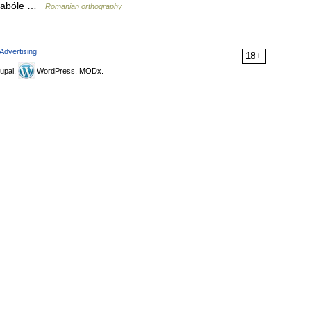
 metabóle …
Romanian orthography
Advertising
18+
upal,
WordPress, MODx.